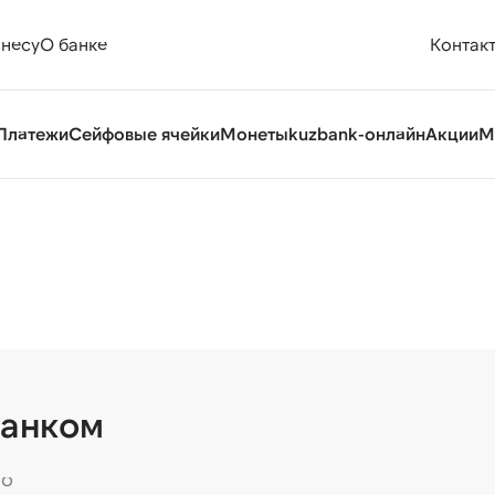
знесу
О банке
Контак
Платежи
Сейфовые ячейки
Монеты
kuzbank-онлайн
Акции
М
банком
 о